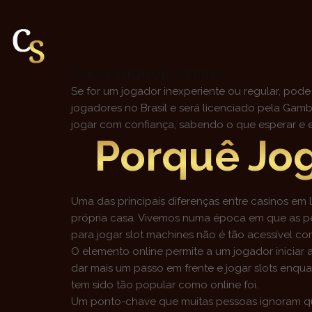
Caça-níqueis online
Se for um jogador inexperiente ou regular, pod
jogadores no Brasil e será licenciado pela Gamb
jogar com confiança, sabendo o que esperar e 
Porquê Jog
Uma das principais diferenças entre casinos em l
própria casa. Vivemos numa época em que as pe
para jogar slot machines não é tão acessível com
O elemento online permite a um jogador iniciar
dar mais um passo em frente e jogar slots enqu
tem sido tão popular como online foi.
Um ponto-chave que muitas pessoas ignoram qua