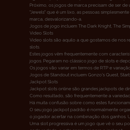
Próximo, os jogos de marca precisam de ser de 
"Jewels" que é um lixo, as pessoas simplesmente
marca, desvalorizando-a.
Jogos de jogo incluem The Dark Knight, The Simp
Video Slots
Video slots são aquilo a que gostamos de nos re
slots.
Estes jogos vêm frequentemente com característi
jogos. Pegaram no clássico jogo de slots e depo
Os jogos vão variar em termos de RTP e variaçã
Jogos de Standout incluem Gonzo's Quest, Starbur
Jackpot Slots
Jackpot slots online são grandes jackpots de 
Como resultado, são frequentemente a variedade
Há muita confusão sobre como estes funcionam e
O seu jogo jackpot padrão é normalmente organ
o jogador acertar na combinação dos ganhos. U
Uma slot progressiva é um jogo que vê o seu p