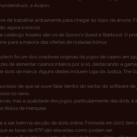
hunderstruck, e Avalon.
e de trabalhar arduamente para chegar ao topo da árvore. Foi
ão agora icónicos.
 catálogo traseiro são os de Gonzo's Quest e Starburst. O pr
ine para a maioria das ofertas de rodadas bónus.
ytech foi um dos criadores originais de jogos de casino em 199
s de alimentar casinos inteiros por si só, destacando a gama 
slots de marca. Alguns destes incluem Liga da Justiça, The Dar
 sucesso de que se ouve falar dentro do sector do software de
ores no ramo.
cas, mas a qualidade dos jogos, particularmente das slots, é i
s títulos de marquise.
á a sair bem na secção de slots online. Formada em 2007, tem 
e que as taxas de RTP são elevadas como podem ser.