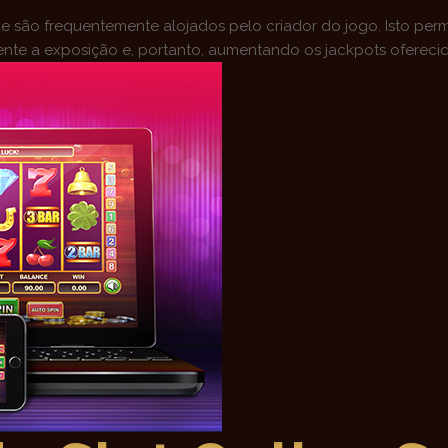
e são frequentemente alojados pelo criador do jogo. Isto perm
te a exposição e, portanto, aumentando os jackpots oferecid