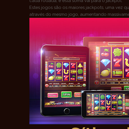
cada rodada, e esta soma vai para o jackpot.
Estes jogos são os maiores jackpots, uma vez qu
através do mesmo jogo, aumentando massivamen