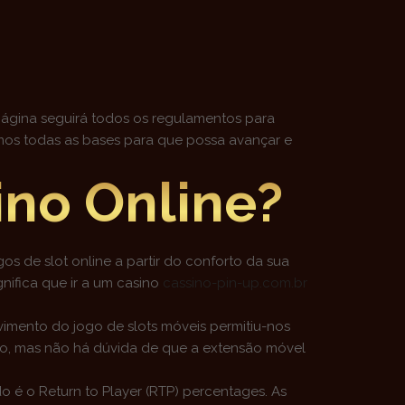
 página seguirá todos os regulamentos para
imos todas as bases para que possa avançar e
ino Online?
os de slot online a partir do conforto da sua
ifica que ir a um casino
cassino-pin-up.com.br
vimento do jogo de slots móveis permitiu-nos
igo, mas não há dúvida de que a extensão móvel
é o Return to Player (RTP) percentages. As