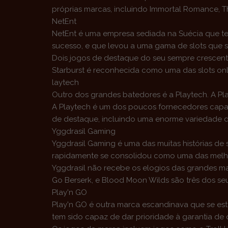
próprias marcas, incluindo Immortal Romance, T
NetEnt
NetEnt é uma empresa sediada na Suécia que tev
sucesso, e que levou a uma gama de slots que s
Dois jogos de destaque do seu sempre crescente
Starburst é reconhecida como uma das slots onl
laytech
Outro dos grandes batedores é a Playtech. A Pla
A Playtech é um dos poucos fornecedores capaze
de destaque, incluindo uma enorme variedade de 
Yggdrasil Gaming
Yggdrasil Gaming é uma das muitas histórias de
rapidamente se consolidou como uma das melh
Yggdrasil não recebe os elogios das grandes mar
Go Berserk, e Blood Moon Wilds são três dos seu
Play'n GO
Play'n GO é outra marca escandinava que se est
tem sido capaz de dar prioridade à garantia d