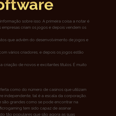
Software
formação sobre isso. A primeira coisa a notar é
as empresas criam os jogos e depois vendem os
custos que advêm do desenvolvimento de jogos e
om vários criadores, e depois os jogos estão
criação de novos e excitantes títulos. É muito
ferta como do número de casinos que utilizam
e independente, tal é a escala da corporação.
que são grandes como se pode encontrar na
Microgaming tem sido capaz de assinar
ido tão populares que são agora as suas